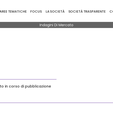
ione principale
AREE TEMATICHE
FOCUS
LA SOCIETÀ
SOCIETÀ TRASPARENTE
CO
Briciole di pane
Indagini Di Mercato
o in corso di pubblicazione