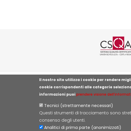
Logo cer
Il nostro sito utilizza i cookie per rendere mi
cookie corrispondenti alle categorie selezion
informazioni puoi
prendere visione dell'informat
Tecnici (strettamente necessari)
Questi strumenti di tracciamento sono strett
consenso degli utenti.
Analitici di prima parte (anonimizzati)