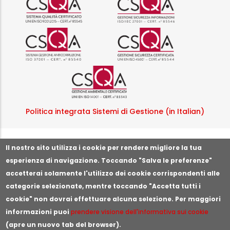
Logo certificazione ISO 37001 
Logo certificazi
Logo certificazione ISO
Politica integrata Sistemi di Gestione (in Italian)
Segnala illeciti o irregolarità
Il nostro sito utilizza i cookie per rendere migliore la tua
esperienza di navigazione. Toccando "Salva le preferenze"
accetterai solamente l'utilizzo dei cookie corrispondenti alle
categorie selezionate, mentre toccando "Accetta tutti i
cookie" non dovrai effettuare alcuna selezione. Per maggiori
informazioni puoi
prendere visione dell'informativa sui cookie
(apre un nuovo tab del browser).