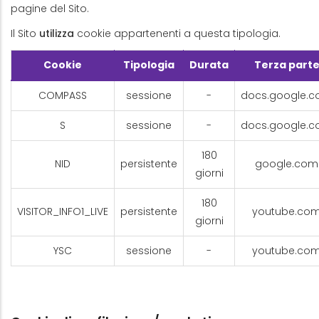
pagine del Sito.
Il Sito
utilizza
cookie appartenenti a questa tipologia.
Cookie
Tipologia
Durata
Terza part
COMPASS
sessione
-
docs.google.
S
sessione
-
docs.google.
180
NID
persistente
google.com
giorni
180
VISITOR_INFO1_LIVE
persistente
youtube.co
giorni
YSC
sessione
-
youtube.co