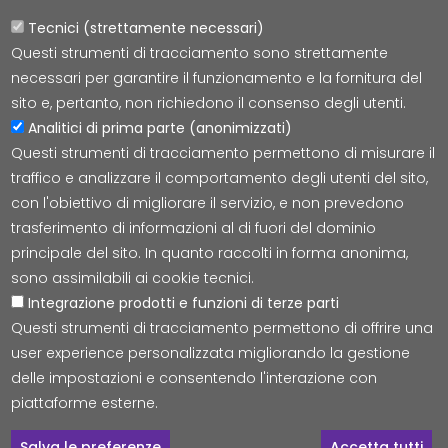
Tecnici (strettamente necessari)
Questi strumenti di tracciamento sono strettamente
Lepida S.c.p.A.
necessari per garantire il funzionamento e la fornitura del
Via della Liberazione 15, 40128 Bologna
sito e, pertanto, non richiedono il consenso degli utenti.
E-mail:
segreteria@lepida.it
Analitici di prima parte (anonimizzati)
PEC:
segreteria@pec.lepida.it
Questi strumenti di tracciamento permettono di misurare il
Capitale Sociale i.v. ad oggi € 69.881.000,00
traffico e analizzare il comportamento degli utenti del sito,
P.IVA/CF 02770891204
con l'obiettivo di migliorare il servizio, e non prevedono
trasferimento di informazioni al di fuori del dominio
principale del sito. In quanto raccolti in forma anonima,
sono assimilabili ai cookie tecnici.
Integrazione prodotti e funzioni di terze parti
Accessibilità
Cookie
Privacy
Social Media
Mappa
Questi strumenti di tracciamento permettono di offrire una
user experience personalizzata migliorando la gestione
delle impostazioni e consentendo l'interazione con
© Tutti i diritti riservati Lepida S.c.p.A.
piattaforme esterne.
C
Salva le preferenze
Accetta tutti