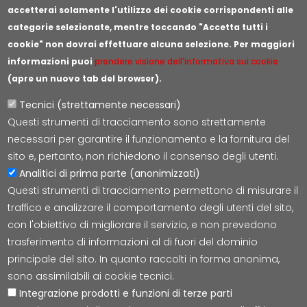
accetterai solamente l'utilizzo dei cookie corrispondenti alle
categorie selezionate, mentre toccando "Accetta tutti i
cookie" non dovrai effettuare alcuna selezione. Per maggiori
informazioni puoi
prendere visione dell'informativa sui cookie
(apre un nuovo tab del browser).
Tecnici (strettamente necessari)
Questi strumenti di tracciamento sono strettamente
Lepida S.c.p.A.
necessari per garantire il funzionamento e la fornitura del
Via della Liberazione 15, 40128 Bologna
sito e, pertanto, non richiedono il consenso degli utenti.
E-mail:
segreteria@lepida.it
Analitici di prima parte (anonimizzati)
PEC:
segreteria@pec.lepida.it
Questi strumenti di tracciamento permettono di misurare il
Capitale Sociale i.v. ad oggi € 69.881.000,00
traffico e analizzare il comportamento degli utenti del sito,
P.IVA/CF 02770891204
con l'obiettivo di migliorare il servizio, e non prevedono
trasferimento di informazioni al di fuori del dominio
principale del sito. In quanto raccolti in forma anonima,
sono assimilabili ai cookie tecnici.
Integrazione prodotti e funzioni di terze parti