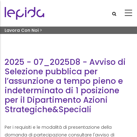
Salta al contenuto principale
Briciole di pane
Lavora Con Noi
>
2025 - 07_2025D8 - Avviso Di Selezione Pubblica Per
L’assunzione A Tempo Pieno E Indeterminato Di 1 Posizione
Per Il Dipartimento Azioni Strategiche&Speciali
2025 - 07_2025D8 - Avviso di
Selezione pubblica per
l’assunzione a tempo pieno e
indeterminato di 1 posizione
per il Dipartimento Azioni
Strategiche&Speciali
Per i requisiti e le modalità di presentazione della
domanda di partecipazione consultare l'avviso di