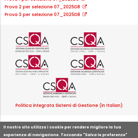
Prova 2 per selezione 07_2025D8
Prova 3 per selezione 07_2025D8
Logo certificazione ISO 9001 r
Logo certificazi
Logo certificazione ISO 37001 
Logo certificazi
Logo certificazione ISO
Politica integrata Sistemi di Gestione (in Italian)
Segnala illeciti o irregolarità
Il nostro sito utilizza i cookie per rendere migliore la tua
esperienza di navigazione. Toccando "Salva le preferenze"