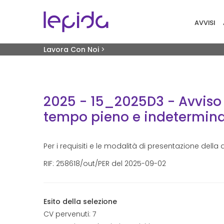
Salta al contenuto principale
Navigaz
AVVISI
Briciole di pane
Lavora Con Noi
>
2025 - 15_2025D3 - Avviso Di Selezione P
2025 - 15_2025D3 - Avviso 
tempo pieno e indeterminat
Per i requisiti e le modalità di presentazione dell
RIF: 258618/out/PER del 2025-09-02
Esito della selezione
CV pervenuti: 7