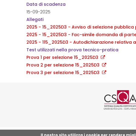
Data di scadenza
15-09-2025
Allegati
2025 - 15_2025D3 - Avviso di selezione pubblica 
2025 - 15_2025D3 - Fac-simile domanda di parte
2025 - 115_2025D3 - Autodichiarazione relativa al
Test utilizzati nella prova tecnico-pratica
Prova 1 per selezione 15_2025D3
Prova 2 per selezione 15_2025D3
Prova 3 per selezione 15_2025D3
Logo cer
Il nostro sito utilizza i cookie per rendere mi