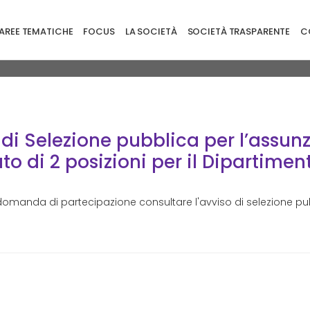
ione principale
AREE TEMATICHE
FOCUS
LA SOCIETÀ
SOCIETÀ TRASPARENTE
CO
ubblica Per L’assunzione In Smart Working A Tempo Pieno E Indeter
Software&Piattaforme
di Selezione pubblica per l’assun
o di 2 posizioni per il Dipartime
a domanda di partecipazione consultare l'avviso di selezione pub