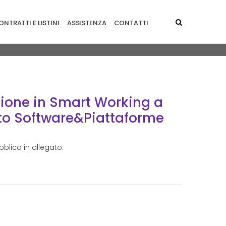
NTRATTI E LISTINI
ASSISTENZA
CONTATTI
minato Di 2 Posizioni Per Il Dipartimento
zione in Smart Working a
nto Software&Piattaforme
blica in allegato.