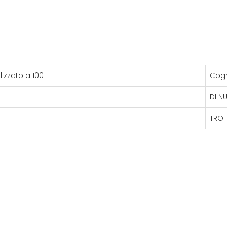
izzato a 100
Cog
DI N
TROT