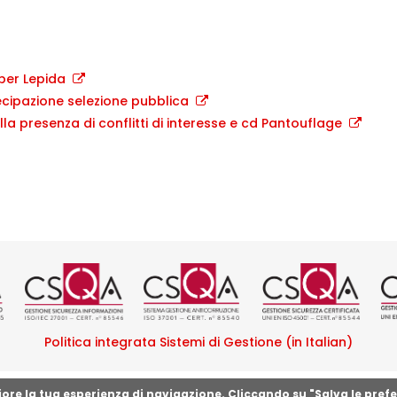
per Lepida
cipazione selezione pubblica
la presenza di conflitti di interesse e cd Pantouflage
tificazione ISO 9001 rilasciata da
Logo certificazione ISO/IEC 270
Logo certificazione I
Logo certif
L
Politica integrata Sistemi di Gestione (in Italian)
gliore la tua esperienza di navigazione. Cliccando su "Salva le pref