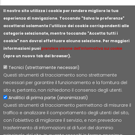
Segnala illeciti o irregolarità
Il nostro sito utilizza i cookie per rendere migliore la tua
esperienza di navigazione. Toccando "Salva le preferenze"
accetterai solamente l'utilizzo dei cookie corrispondenti alle
categorie selezionate, mentre toccando "Accetta tutti i
cookie" non dovrai effettuare alcuna selezione. Per maggiori
informazioni puoi
prendere visione dell'informativa sui cookie
(apre un nuovo tab del browser).
Tecnici (strettamente necessari)
Questi strumenti di tracciamento sono strettamente
Lepida S.c.p.A.
necessari per garantire il funzionamento e la fornitura del
Via della Liberazione 15, 40128 Bologna
sito e, pertanto, non richiedono il consenso degli utenti.
E-mail:
segreteria@lepida.it
Analitici di prima parte (anonimizzati)
PEC:
segreteria@pec.lepida.it
Questi strumenti di tracciamento permettono di misurare il
Capitale Sociale i.v. ad oggi € 69.881.000,00
traffico e analizzare il comportamento degli utenti del sito,
P.IVA/CF 02770891204
con l'obiettivo di migliorare il servizio, e non prevedono
trasferimento di informazioni al di fuori del dominio