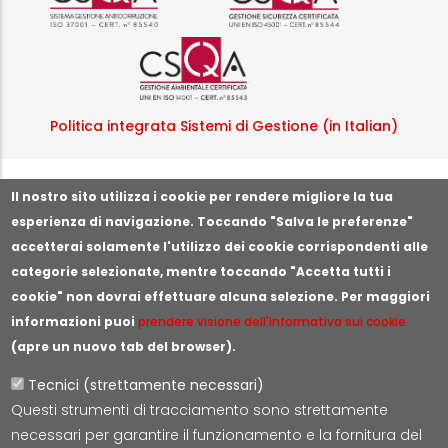
Logo certificazione ISO
Politica integrata Sistemi di Gestione (in Italian)
Segnala illeciti o irregolarità
Il nostro sito utilizza i cookie per rendere migliore la tua
esperienza di navigazione. Toccando "Salva le preferenze"
accetterai solamente l'utilizzo dei cookie corrispondenti alle
categorie selezionate, mentre toccando "Accetta tutti i
cookie" non dovrai effettuare alcuna selezione. Per maggiori
informazioni puoi
prendere visione dell'informativa sui cookie
(apre un nuovo tab del browser).
Tecnici (strettamente necessari)
Questi strumenti di tracciamento sono strettamente
Lepida S.c.p.A.
necessari per garantire il funzionamento e la fornitura del
Via della Liberazione 15, 40128 Bologna