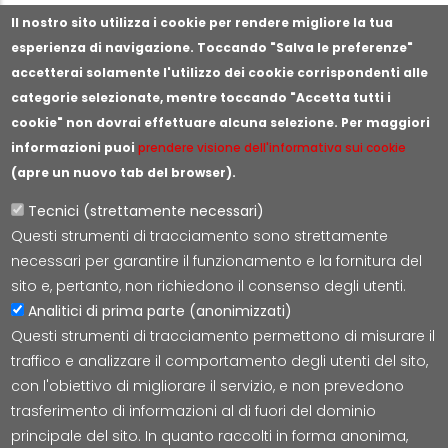
Segnala illeciti o irregolarità
Il nostro sito utilizza i cookie per rendere migliore la tua
esperienza di navigazione. Toccando "Salva le preferenze"
accetterai solamente l'utilizzo dei cookie corrispondenti alle
categorie selezionate, mentre toccando "Accetta tutti i
cookie" non dovrai effettuare alcuna selezione. Per maggiori
informazioni puoi
prendere visione dell'informativa sui cookie
(apre un nuovo tab del browser).
Tecnici (strettamente necessari)
Questi strumenti di tracciamento sono strettamente
Lepida S.c.p.A.
necessari per garantire il funzionamento e la fornitura del
Via della Liberazione 15, 40128 Bologna
sito e, pertanto, non richiedono il consenso degli utenti.
E-mail:
segreteria@lepida.it
Analitici di prima parte (anonimizzati)
PEC:
segreteria@pec.lepida.it
Questi strumenti di tracciamento permettono di misurare il
Capitale Sociale i.v. ad oggi € 69.881.000,00
traffico e analizzare il comportamento degli utenti del sito,
P.IVA/CF 02770891204
con l'obiettivo di migliorare il servizio, e non prevedono
trasferimento di informazioni al di fuori del dominio
principale del sito. In quanto raccolti in forma anonima,