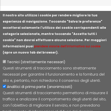
Segnala illeciti o irregolarità
Il nostro sito utilizza i cookie per rendere migliore la tua
esperienza di navigazione. Toccando "Salva le preferenze"
accetterai solamente l'utilizzo dei cookie corrispondenti alle
categorie selezionate, mentre toccando "Accetta tutti i
cookie" non dovrai effettuare alcuna selezione. Per maggiori
informazioni puoi
prendere visione dell'informativa sui cookie
(apre un nuovo tab del browser).
Tecnici (strettamente necessari)
Questi strumenti di tracciamento sono strettamente
Lepida S.c.p.A.
necessari per garantire il funzionamento e la fornitura del
Via della Liberazione 15, 40128 Bologna
sito e, pertanto, non richiedono il consenso degli utenti.
E-mail:
segreteria@lepida.it
Analitici di prima parte (anonimizzati)
PEC:
segreteria@pec.lepida.it
Questi strumenti di tracciamento permettono di misurare il
Capitale Sociale i.v. ad oggi € 69.881.000,00
traffico e analizzare il comportamento degli utenti del sito,
P.IVA/CF 02770891204
con l'obiettivo di migliorare il servizio, e non prevedono