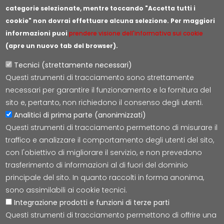
categorie selezionate, mentre toccando "Accetta tutti i
cookie" non dovrai effettuare alcuna selezione. Per maggiori
informazioni puoi
prendere visione dell'informativa sui cookie
(apre un nuovo tab del browser).
Tecnici (strettamente necessari)
Questi strumenti di tracciamento sono strettamente
Lepida S.c.p.A.
necessari per garantire il funzionamento e la fornitura del
Via della Liberazione 15, 40128 Bologna
sito e, pertanto, non richiedono il consenso degli utenti.
E-mail:
segreteria@lepida.it
Analitici di prima parte (anonimizzati)
PEC:
segreteria@pec.lepida.it
Questi strumenti di tracciamento permettono di misurare il
Capitale Sociale i.v. ad oggi € 69.881.000,00
traffico e analizzare il comportamento degli utenti del sito,
P.IVA/CF 02770891204
con l'obiettivo di migliorare il servizio, e non prevedono
trasferimento di informazioni al di fuori del dominio
principale del sito. In quanto raccolti in forma anonima,
sono assimilabili ai cookie tecnici.
Integrazione prodotti e funzioni di terze parti
Accessibilità
Cookie
Privacy
Social Media
Mappa
Questi strumenti di tracciamento permettono di offrire una