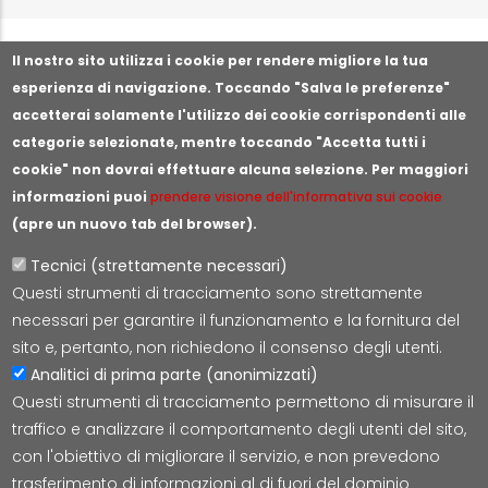
Segnala illeciti o irregolarità
Il nostro sito utilizza i cookie per rendere migliore la tua
esperienza di navigazione. Toccando "Salva le preferenze"
accetterai solamente l'utilizzo dei cookie corrispondenti alle
categorie selezionate, mentre toccando "Accetta tutti i
cookie" non dovrai effettuare alcuna selezione. Per maggiori
informazioni puoi
prendere visione dell'informativa sui cookie
(apre un nuovo tab del browser).
Tecnici (strettamente necessari)
Questi strumenti di tracciamento sono strettamente
Lepida S.c.p.A.
necessari per garantire il funzionamento e la fornitura del
Via della Liberazione 15, 40128 Bologna
sito e, pertanto, non richiedono il consenso degli utenti.
E-mail:
segreteria@lepida.it
Analitici di prima parte (anonimizzati)
PEC:
segreteria@pec.lepida.it
Questi strumenti di tracciamento permettono di misurare il
Capitale Sociale i.v. ad oggi € 69.881.000,00
traffico e analizzare il comportamento degli utenti del sito,
P.IVA/CF 02770891204
con l'obiettivo di migliorare il servizio, e non prevedono
trasferimento di informazioni al di fuori del dominio