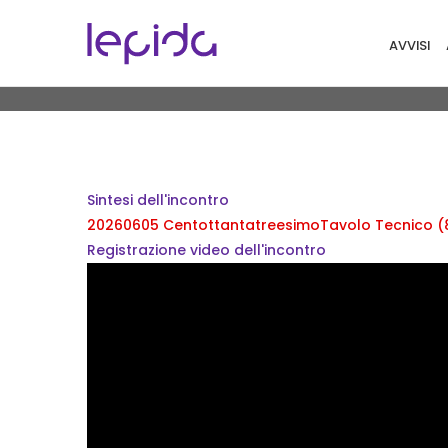
Salta al contenuto principale
Navigaz
AVVISI
Sintesi dell'incontro
20260605 CentottantatreesimoTavolo Tecnico (8
Registrazione video dell'incontro