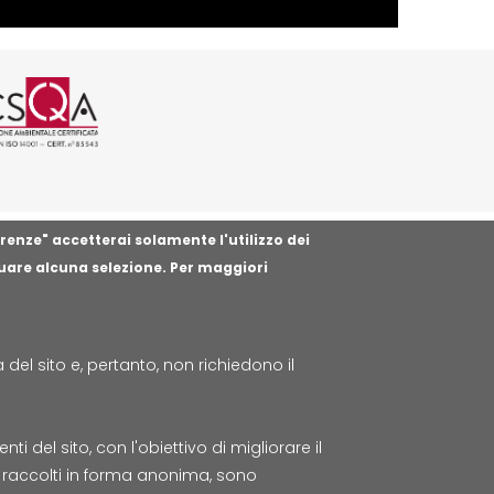
 CSQA
01 rilasciata da CSQA
SO 37001 rilasciata da CSQA
icazione ISO 45001 rilasciata da C
ogo certificazione ISO 14001 rilas
erenze" accetterai solamente l'utilizzo dei
tuare alcuna selezione. Per maggiori
el sito e, pertanto, non richiedono il
t
 del sito, con l'obiettivo di migliorare il
to raccolti in forma anonima, sono