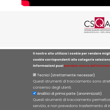
Logo cer
Il nostro sito utilizza i cookie per rendere mi
cookie corrispondenti alle categorie selezion
informazioni puoi
prendere visione dell'informat
Tecnici (strettamente necessari)
Questi strumenti di tracciamento sono strett
consenso degli utenti.
Analitici di prima parte (anonimizzati)
Questi strumenti di tracciamento permettono d
servizio, e non prevedono trasferimento di i