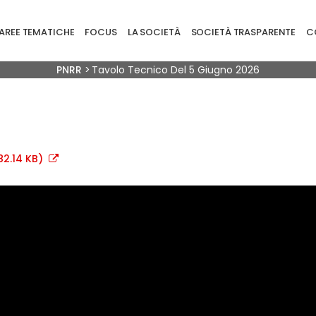
ione principale
AREE TEMATICHE
FOCUS
LA SOCIETÀ
SOCIETÀ TRASPARENTE
CO
Briciole di pane
PNRR
>
Tavolo Tecnico Del 5 Giugno 2026
2.14 KB)