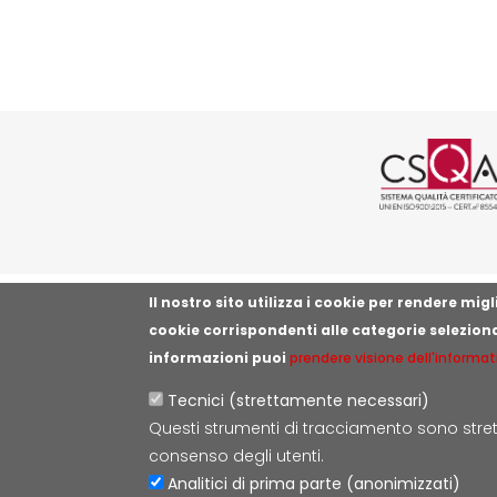
Logo cer
Il nostro sito utilizza i cookie per rendere mi
cookie corrispondenti alle categorie selezion
informazioni puoi
prendere visione dell'informat
Tecnici (strettamente necessari)
Questi strumenti di tracciamento sono strett
consenso degli utenti.
Analitici di prima parte (anonimizzati)