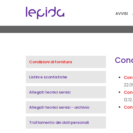
Salta al contenuto principale
Navigaz
AVVISI
Contratti e listini
Cond
Condizioni di fornitura
Listini e scontistiche
Cond
22.0
Allegati tecnici servizi
Cond
12.1
Cond
Allegati tecnici servizi - archivio
Trattamento dei dati personali