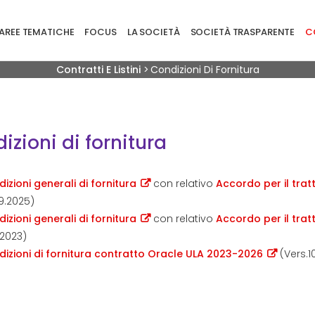
ione principale
AREE TEMATICHE
FOCUS
LA SOCIETÀ
SOCIETÀ TRASPARENTE
CO
Briciole di pane
Contratti E Listini
>
Condizioni Di Fornitura
izioni di fornitura
izioni generali di fornitura
con relativo
Accordo per il trat
9.2025)
izioni generali di fornitura
con relativo
Accordo per il trat
2.2023)
izioni di fornitura contratto Oracle ULA 2023-2026
(Vers.1