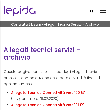
Salta al contenuto principale
Briciole di pane
Contratti E Listini
>
Allegati Tecnici Servizi - Archivio
Allegati tecnici servizi -
archivio
Questa pagina contiene l'elenco degli Allegati Tecnici
archiviati, con indicazione della data di validità finale di
ogni documento
Allegato Tecnico Connettività vers.100
(in vigore fino al 18.02.2020)
Allegato Tecnico Connettività vers.101