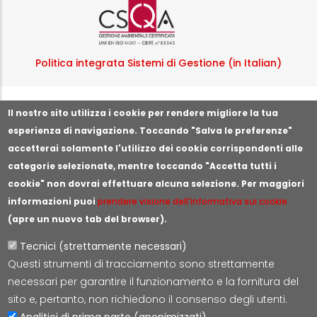
Logo certificazione ISO
Politica integrata Sistemi di Gestione (in Italian)
Segnala illeciti o irregolarità
Il nostro sito utilizza i cookie per rendere migliore la tua
esperienza di navigazione. Toccando "Salva le preferenze"
accetterai solamente l'utilizzo dei cookie corrispondenti alle
categorie selezionate, mentre toccando "Accetta tutti i
cookie" non dovrai effettuare alcuna selezione. Per maggiori
informazioni puoi
prendere visione dell'informativa sui cookie
(apre un nuovo tab del browser).
Tecnici (strettamente necessari)
Questi strumenti di tracciamento sono strettamente
Lepida S.c.p.A.
necessari per garantire il funzionamento e la fornitura del
Via della Liberazione 15, 40128 Bologna
sito e, pertanto, non richiedono il consenso degli utenti.
E-mail:
segreteria@lepida.it