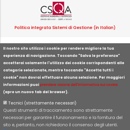
Logo certificazione ISO
Politica integrata Sistemi di Gestione (in Italian)
Segnala illeciti o irregolarità
Il nostro sito utilizza i cookie per rendere migliore la tua
esperienza di navigazione. Toccando "Salva le preferenze"
accetterai solamente l'utilizzo dei cookie corrispondenti alle
categorie selezionate, mentre toccando "Accetta tutti i
cookie" non dovrai effettuare alcuna selezione. Per maggiori
informazioni puoi
prendere visione dell'informativa sui cookie
(apre un nuovo tab del browser).
Tecnici (strettamente necessari)
Questi strumenti di tracciamento sono strettamente
Lepida S.c.p.A.
necessari per garantire il funzionamento e la fornitura del
Via della Liberazione 15, 40128 Bologna
sito e, pertanto, non richiedono il consenso degli utenti.
E-mail:
segreteria@lepida.it