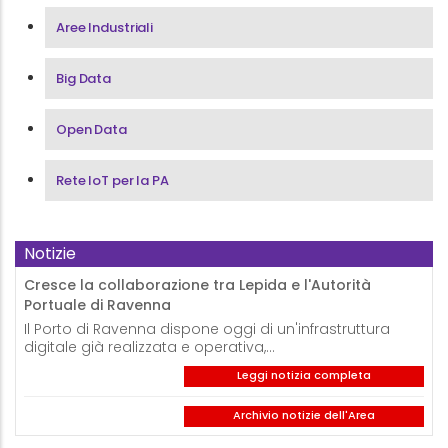
Aree Industriali
Big Data
Open Data
Rete IoT per la PA
Notizie
Cresce la collaborazione tra Lepida e l'Autorità
Portuale di Ravenna
Il Porto di Ravenna dispone oggi di un'infrastruttura
digitale già realizzata e operativa,…
Leggi notizia completa
Archivio notizie dell'Area