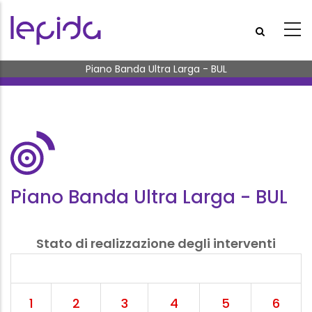
Salta al contenuto principale
Briciole di pane
Piano Banda Ultra Larga - BUL
Piano Banda Ultra Larga - BUL
Stato di realizzazione degli interventi
1
2
3
4
5
6