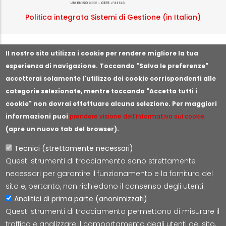
Politica integrata Sistemi di Gestione (in Italian)
Segnala illeciti o irregolarità
Il nostro sito utilizza i cookie per rendere migliore la tua
esperienza di navigazione. Toccando "Salva le preferenze"
accetterai solamente l'utilizzo dei cookie corrispondenti alle
categorie selezionate, mentre toccando "Accetta tutti i
cookie" non dovrai effettuare alcuna selezione. Per maggiori
informazioni puoi
prendere visione dell'informativa sui cookie
(apre un nuovo tab del browser).
Tecnici (strettamente necessari)
Questi strumenti di tracciamento sono strettamente
Lepida S.c.p.A.
necessari per garantire il funzionamento e la fornitura del
Via della Liberazione 15, 40128 Bologna
sito e, pertanto, non richiedono il consenso degli utenti.
E-mail:
segreteria@lepida.it
Analitici di prima parte (anonimizzati)
PEC:
segreteria@pec.lepida.it
Questi strumenti di tracciamento permettono di misurare il
Capitale Sociale i.v. ad oggi € 69.881.000,00
traffico e analizzare il comportamento degli utenti del sito,