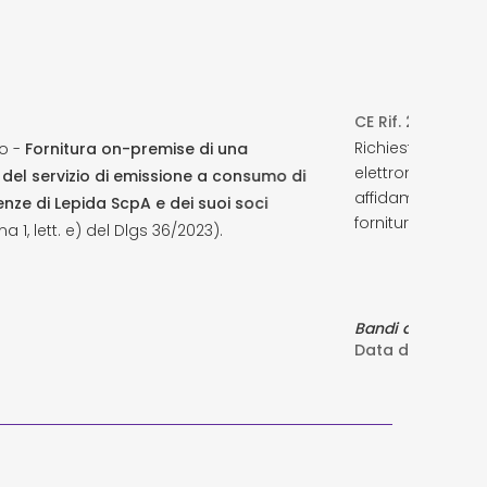
CE Rif. 2026-003
Richiesta di Offerta (Contratti esclusi nel settore del
elettroniche ex Art. 56, comma 1, lett. b) D.lgs.n. 36/20
 di
affidamento volta alla sottoscrizione di un contratt
fornitura di firewall per i datacenter di Ferrara e Rave
Bandi di gara
Data di scadenza:
27-07-2026