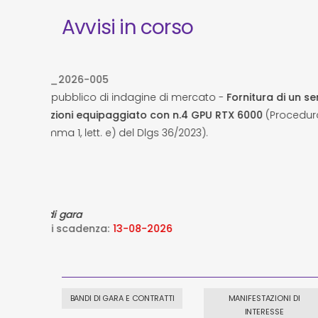
Avvisi in corso
AVVSA_202
ercato -
Fornitura di un server ad alte
Avviso pubb
4 GPU RTX 6000
(Procedura negoziata ex art.
soluzione so
023).
certificati 
(Procedura n
Bandi di gar
Data di sca
BANDI DI GARA E CONTRATTI
MANIFESTAZIONI DI
INTERESSE