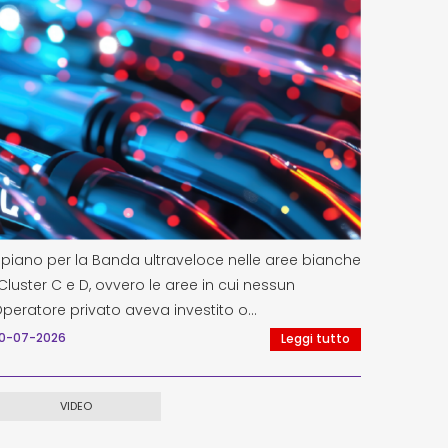
Lepida,
EDUCON2
Educatio
27-07-2
l piano per la Banda ultraveloce nelle aree bianche
Cluster C e D, ovvero le aree in cui nessun
peratore privato aveva investito o…
0-07-2026
Leggi tutto
VIDEO