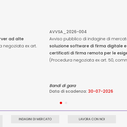
6-004
lico di indagine di mercato -
Fornitura on-premise di una
ftware di firma digitale e del servizio di emissione a consumo
di firma remota per le esigenze di Lepida ScpA e dei suoi soci
egoziata ex art. 50, comma 1, lett. e) del Dlgs 36/2023).
a
denza:
30-07-2026
INDAGINI DI MERCATO
LAVORA CON NOI