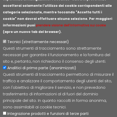
accetterai solamente l'utilizzo dei cookie corrispondenti alle
categorie selezionate, mentre toccando "Accetta tutti i
cookie" non dovrai effettuare alcuna selezione. Per maggiori
informazioni puoi
prendere visione dell'informativa sui cookie
(apre un nuovo tab del browser).
Tecnici (strettamente necessari)
Questi strumenti di tracciamento sono strettamente
Lepida S.c.p.A.
necessari per garantire il funzionamento e la fornitura del
Via della Liberazione 15, 40128 Bologna
sito e, pertanto, non richiedono il consenso degli utenti.
E-mail:
segreteria@lepida.it
Analitici di prima parte (anonimizzati)
PEC:
segreteria@pec.lepida.it
Questi strumenti di tracciamento permettono di misurare il
Capitale Sociale i.v. ad oggi € 69.881.000,00
traffico e analizzare il comportamento degli utenti del sito,
P.IVA/CF 02770891204
con l'obiettivo di migliorare il servizio, e non prevedono
trasferimento di informazioni al di fuori del dominio
principale del sito. In quanto raccolti in forma anonima,
sono assimilabili ai cookie tecnici.
Integrazione prodotti e funzioni di terze parti