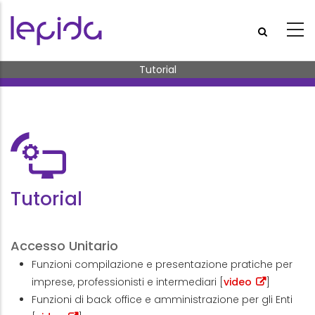
Salta al contenuto principale
Briciole di pane
Tutorial
Tutorial
Accesso Unitario
Funzioni compilazione e presentazione pratiche per
imprese, professionisti e intermediari [
video
]
Funzioni di back office e amministrazione per gli Enti