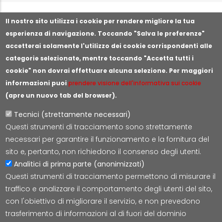
Segnala illeciti o irregolarità
Il nostro sito utilizza i cookie per rendere migliore la tua
esperienza di navigazione. Toccando "Salva le preferenze"
accetterai solamente l'utilizzo dei cookie corrispondenti alle
categorie selezionate, mentre toccando "Accetta tutti i
cookie" non dovrai effettuare alcuna selezione. Per maggiori
informazioni puoi
prendere visione dell'informativa sui cookie
(apre un nuovo tab del browser).
Tecnici (strettamente necessari)
Questi strumenti di tracciamento sono strettamente
Lepida S.c.p.A.
necessari per garantire il funzionamento e la fornitura del
Via della Liberazione 15, 40128 Bologna
sito e, pertanto, non richiedono il consenso degli utenti.
E-mail:
segreteria@lepida.it
Analitici di prima parte (anonimizzati)
PEC:
segreteria@pec.lepida.it
Questi strumenti di tracciamento permettono di misurare il
Capitale Sociale i.v. ad oggi € 69.881.000,00
traffico e analizzare il comportamento degli utenti del sito,
P.IVA/CF 02770891204
con l'obiettivo di migliorare il servizio, e non prevedono
trasferimento di informazioni al di fuori del dominio