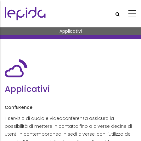
Salta al contenuto principale
Briciole di pane
Applicativi
Applicativi
ConfERence
Il servizio di audio e videoconferenza assicura la
possibilità di mettere in contatto fino a diverse decine di
utenti in contemporanea in sedi diverse, con l’utilizzo del