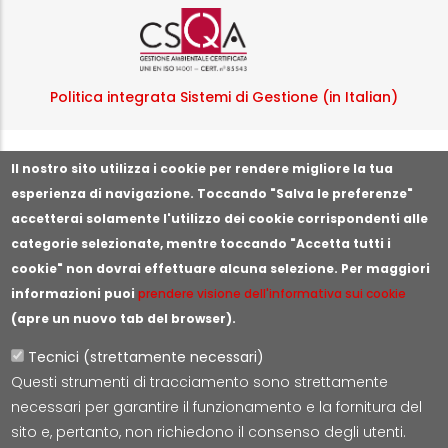
Logo certificazione ISO
Politica integrata Sistemi di Gestione (in Italian)
Segnala illeciti o irregolarità
Il nostro sito utilizza i cookie per rendere migliore la tua
esperienza di navigazione. Toccando "Salva le preferenze"
accetterai solamente l'utilizzo dei cookie corrispondenti alle
categorie selezionate, mentre toccando "Accetta tutti i
cookie" non dovrai effettuare alcuna selezione. Per maggiori
informazioni puoi
prendere visione dell'informativa sui cookie
(apre un nuovo tab del browser).
Tecnici (strettamente necessari)
Questi strumenti di tracciamento sono strettamente
Lepida S.c.p.A.
necessari per garantire il funzionamento e la fornitura del
Via della Liberazione 15, 40128 Bologna
sito e, pertanto, non richiedono il consenso degli utenti.
E-mail:
segreteria@lepida.it