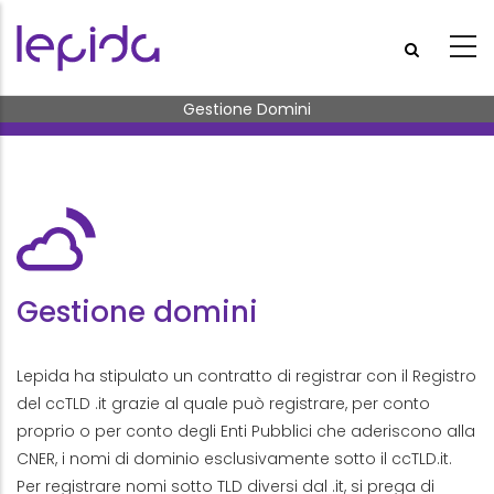
Salta al contenuto principale
Briciole di pane
Gestione Domini
Gestione domini
Lepida ha stipulato un contratto di registrar con il Registro
del ccTLD .it grazie al quale può registrare, per conto
proprio o per conto degli Enti Pubblici che aderiscono alla
CNER, i nomi di dominio esclusivamente sotto il ccTLD.it.
Per registrare nomi sotto TLD diversi dal .it, si prega di